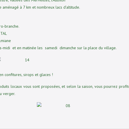
tre, Vallées des Merveilles, l’Authion
che aménagé à 7 km et nombreux lacs d’altitude.
ccro-branche.
ITAL
olmiane
ès-midi et en matinée les samedi dimanche sur la place du village.
 confitures, sirops et glaces !
duits locaux vous sont proposées, et selon la saison, vous pourrez profit
u verger.