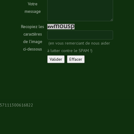
Votre
message
m
o
u
s
p
Recopiez les
x
v
v
caractères
de l'image
(en vous remerciant de nous aider
ci-dessous
à lutter contre le SPAM !)
.257111300616822